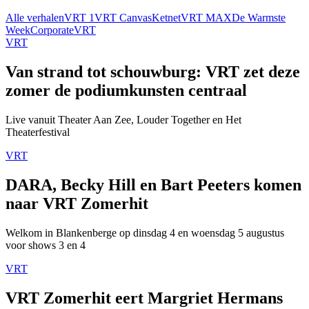
Alle verhalen
VRT 1
VRT Canvas
Ketnet
VRT MAX
De Warmste
Week
Corporate
VRT
VRT
Van strand tot schouwburg: VRT zet deze
zomer de podiumkunsten centraal
Live vanuit Theater Aan Zee, Louder Together en Het
Theaterfestival
VRT
DARA, Becky Hill en Bart Peeters komen
naar VRT Zomerhit
Welkom in Blankenberge op dinsdag 4 en woensdag 5 augustus
voor shows 3 en 4
VRT
VRT Zomerhit eert Margriet Hermans