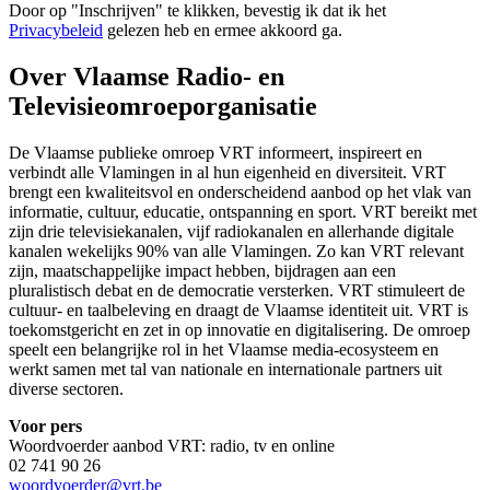
Door op "
Inschrijven
" te klikken, bevestig ik dat ik het
Privacybeleid
gelezen heb en ermee akkoord ga.
Over Vlaamse Radio- en
Televisieomroeporganisatie
De Vlaamse publieke omroep VRT informeert, inspireert en
verbindt alle Vlamingen in al hun eigenheid en diversiteit. VRT
brengt een kwaliteitsvol en onderscheidend aanbod op het vlak van
informatie, cultuur, educatie, ontspanning en sport. VRT bereikt met
zijn drie televisiekanalen, vijf radiokanalen en allerhande digitale
kanalen wekelijks 90% van alle Vlamingen. Zo kan VRT relevant
zijn, maatschappelijke impact hebben, bijdragen aan een
pluralistisch debat en de democratie versterken. VRT stimuleert de
cultuur- en taalbeleving en draagt de Vlaamse identiteit uit. VRT is
toekomstgericht en zet in op innovatie en digitalisering. De omroep
speelt een belangrijke rol in het Vlaamse media-ecosysteem en
werkt samen met tal van nationale en internationale partners uit
diverse sectoren.
Voor pers
Woordvoerder aanbod VRT: radio, tv en online
02 741 90 26
woordvoerder@vrt.be