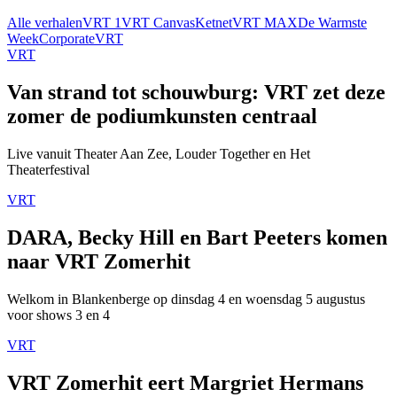
Alle verhalen
VRT 1
VRT Canvas
Ketnet
VRT MAX
De Warmste
Week
Corporate
VRT
VRT
Van strand tot schouwburg: VRT zet deze
zomer de podiumkunsten centraal
Live vanuit Theater Aan Zee, Louder Together en Het
Theaterfestival
VRT
DARA, Becky Hill en Bart Peeters komen
naar VRT Zomerhit
Welkom in Blankenberge op dinsdag 4 en woensdag 5 augustus
voor shows 3 en 4
VRT
VRT Zomerhit eert Margriet Hermans