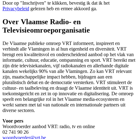
Door op "
Inschrijven
" te klikken, bevestig ik dat ik het
Privacybeleid
gelezen heb en ermee akkoord ga.
Over Vlaamse Radio- en
Televisieomroeporganisatie
De Vlaamse publieke omroep VRT informeert, inspireert en
verbindt alle Vlamingen in al hun eigenheid en diversiteit. VRT
brengt een kwaliteitsvol en onderscheidend aanbod op het vlak van
informatie, cultuur, educatie, ontspanning en sport. VRT bereikt met
zijn drie televisiekanalen, vijf radiokanalen en allerhande digitale
kanalen wekelijks 90% van alle Vlamingen. Zo kan VRT relevant
zijn, maatschappelijke impact hebben, bijdragen aan een
pluralistisch debat en de democratie versterken. VRT stimuleert de
cultuur- en taalbeleving en draagt de Vlaamse identiteit uit. VRT is
toekomstgericht en zet in op innovatie en digitalisering. De omroep
speelt een belangrijke rol in het Vlaamse media-ecosysteem en
werkt samen met tal van nationale en internationale partners uit
diverse sectoren.
Voor pers
Woordvoerder aanbod VRT: radio, tv en online
02 741 90 26
woordvoerder@vrt.be