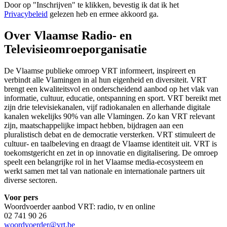
Door op "
Inschrijven
" te klikken, bevestig ik dat ik het
Privacybeleid
gelezen heb en ermee akkoord ga.
Over Vlaamse Radio- en
Televisieomroeporganisatie
De Vlaamse publieke omroep VRT informeert, inspireert en
verbindt alle Vlamingen in al hun eigenheid en diversiteit. VRT
brengt een kwaliteitsvol en onderscheidend aanbod op het vlak van
informatie, cultuur, educatie, ontspanning en sport. VRT bereikt met
zijn drie televisiekanalen, vijf radiokanalen en allerhande digitale
kanalen wekelijks 90% van alle Vlamingen. Zo kan VRT relevant
zijn, maatschappelijke impact hebben, bijdragen aan een
pluralistisch debat en de democratie versterken. VRT stimuleert de
cultuur- en taalbeleving en draagt de Vlaamse identiteit uit. VRT is
toekomstgericht en zet in op innovatie en digitalisering. De omroep
speelt een belangrijke rol in het Vlaamse media-ecosysteem en
werkt samen met tal van nationale en internationale partners uit
diverse sectoren.
Voor pers
Woordvoerder aanbod VRT: radio, tv en online
02 741 90 26
woordvoerder@vrt.be