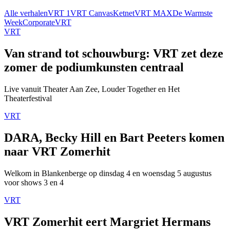
Alle verhalen
VRT 1
VRT Canvas
Ketnet
VRT MAX
De Warmste
Week
Corporate
VRT
VRT
Van strand tot schouwburg: VRT zet deze
zomer de podiumkunsten centraal
Live vanuit Theater Aan Zee, Louder Together en Het
Theaterfestival
VRT
DARA, Becky Hill en Bart Peeters komen
naar VRT Zomerhit
Welkom in Blankenberge op dinsdag 4 en woensdag 5 augustus
voor shows 3 en 4
VRT
VRT Zomerhit eert Margriet Hermans