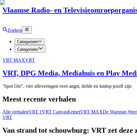
Vlaamse Radio- en Televisieomroeporganis
Zoeken
Categorieën
Categorieën
VRT MAX
VRT
VRT, DPG Media, Mediahuis en Play Media
‘Spot On!’, vier afleveringen over angst, liefde en luidop jezelf zijn
Meest recente verhalen
Alle verhalen
VRT 1
VRT Canvas
Ketnet
VRT MAX
De Warmste Wee
VRT
Van strand tot schouwburg: VRT zet deze