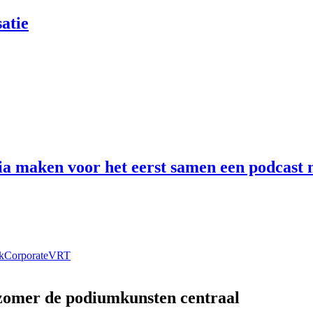
atie
 maken voor het eerst samen een podcast n
k
Corporate
VRT
 zomer de podiumkunsten centraal