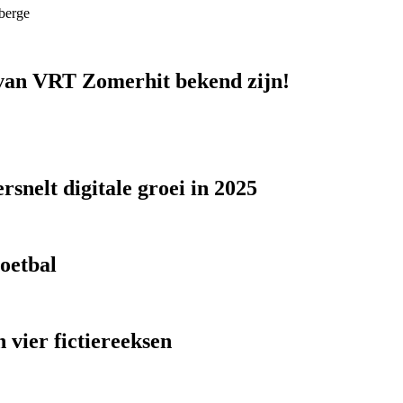
berge
n van VRT Zomerhit bekend zijn!
snelt digitale groei in 2025
voetbal
 vier fictiereeksen