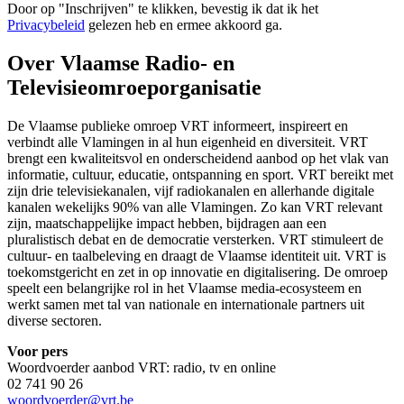
Door op "
Inschrijven
" te klikken, bevestig ik dat ik het
Privacybeleid
gelezen heb en ermee akkoord ga.
Over Vlaamse Radio- en
Televisieomroeporganisatie
De Vlaamse publieke omroep VRT informeert, inspireert en
verbindt alle Vlamingen in al hun eigenheid en diversiteit. VRT
brengt een kwaliteitsvol en onderscheidend aanbod op het vlak van
informatie, cultuur, educatie, ontspanning en sport. VRT bereikt met
zijn drie televisiekanalen, vijf radiokanalen en allerhande digitale
kanalen wekelijks 90% van alle Vlamingen. Zo kan VRT relevant
zijn, maatschappelijke impact hebben, bijdragen aan een
pluralistisch debat en de democratie versterken. VRT stimuleert de
cultuur- en taalbeleving en draagt de Vlaamse identiteit uit. VRT is
toekomstgericht en zet in op innovatie en digitalisering. De omroep
speelt een belangrijke rol in het Vlaamse media-ecosysteem en
werkt samen met tal van nationale en internationale partners uit
diverse sectoren.
Voor pers
Woordvoerder aanbod VRT: radio, tv en online
02 741 90 26
woordvoerder@vrt.be