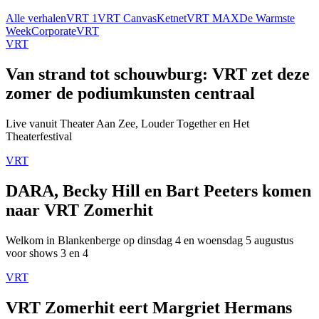
Alle verhalen
VRT 1
VRT Canvas
Ketnet
VRT MAX
De Warmste
Week
Corporate
VRT
VRT
Van strand tot schouwburg: VRT zet deze
zomer de podiumkunsten centraal
Live vanuit Theater Aan Zee, Louder Together en Het
Theaterfestival
VRT
DARA, Becky Hill en Bart Peeters komen
naar VRT Zomerhit
Welkom in Blankenberge op dinsdag 4 en woensdag 5 augustus
voor shows 3 en 4
VRT
VRT Zomerhit eert Margriet Hermans