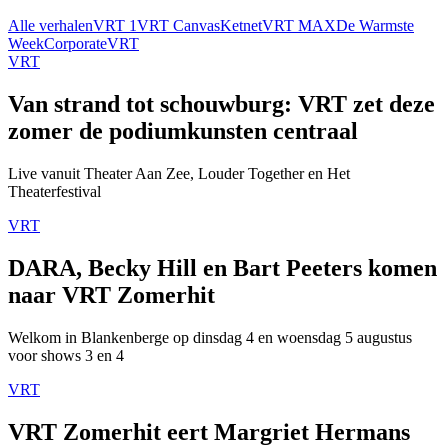
Alle verhalen
VRT 1
VRT Canvas
Ketnet
VRT MAX
De Warmste
Week
Corporate
VRT
VRT
Van strand tot schouwburg: VRT zet deze
zomer de podiumkunsten centraal
Live vanuit Theater Aan Zee, Louder Together en Het
Theaterfestival
VRT
DARA, Becky Hill en Bart Peeters komen
naar VRT Zomerhit
Welkom in Blankenberge op dinsdag 4 en woensdag 5 augustus
voor shows 3 en 4
VRT
VRT Zomerhit eert Margriet Hermans