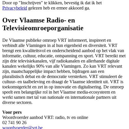
Door op "
Inschrijven
" te klikken, bevestig ik dat ik het
Privacybeleid
gelezen heb en ermee akkoord ga.
Over Vlaamse Radio- en
Televisieomroeporganisatie
De Vlaamse publieke omroep VRT informeert, inspireert en
verbindt alle Vlamingen in al hun eigenheid en diversiteit. VRT
brengt een kwaliteitsvol en onderscheidend aanbod op het vlak van
informatie, cultuur, educatie, ontspanning en sport. VRT bereikt met
zijn drie televisiekanalen, vijf radiokanalen en allerhande digitale
kanalen wekelijks 90% van alle Vlamingen. Zo kan VRT relevant
zijn, maatschappelijke impact hebben, bijdragen aan een
pluralistisch debat en de democratie versterken. VRT stimuleert de
cultuur- en taalbeleving en draagt de Vlaamse identiteit uit. VRT is
toekomstgericht en zet in op innovatie en digitalisering. De omroep
speelt een belangrijke rol in het Vlaamse media-ecosysteem en
werkt samen met tal van nationale en internationale partners uit
diverse sectoren.
Voor pers
Woordvoerder aanbod VRT: radio, tv en online
02 741 90 26
woordvoerder@vrt.be