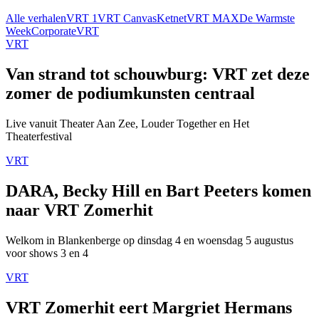
Alle verhalen
VRT 1
VRT Canvas
Ketnet
VRT MAX
De Warmste
Week
Corporate
VRT
VRT
Van strand tot schouwburg: VRT zet deze
zomer de podiumkunsten centraal
Live vanuit Theater Aan Zee, Louder Together en Het
Theaterfestival
VRT
DARA, Becky Hill en Bart Peeters komen
naar VRT Zomerhit
Welkom in Blankenberge op dinsdag 4 en woensdag 5 augustus
voor shows 3 en 4
VRT
VRT Zomerhit eert Margriet Hermans