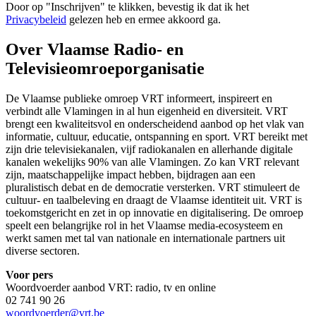
Door op "
Inschrijven
" te klikken, bevestig ik dat ik het
Privacybeleid
gelezen heb en ermee akkoord ga.
Over Vlaamse Radio- en
Televisieomroeporganisatie
De Vlaamse publieke omroep VRT informeert, inspireert en
verbindt alle Vlamingen in al hun eigenheid en diversiteit. VRT
brengt een kwaliteitsvol en onderscheidend aanbod op het vlak van
informatie, cultuur, educatie, ontspanning en sport. VRT bereikt met
zijn drie televisiekanalen, vijf radiokanalen en allerhande digitale
kanalen wekelijks 90% van alle Vlamingen. Zo kan VRT relevant
zijn, maatschappelijke impact hebben, bijdragen aan een
pluralistisch debat en de democratie versterken. VRT stimuleert de
cultuur- en taalbeleving en draagt de Vlaamse identiteit uit. VRT is
toekomstgericht en zet in op innovatie en digitalisering. De omroep
speelt een belangrijke rol in het Vlaamse media-ecosysteem en
werkt samen met tal van nationale en internationale partners uit
diverse sectoren.
Voor pers
Woordvoerder aanbod VRT: radio, tv en online
02 741 90 26
woordvoerder@vrt.be