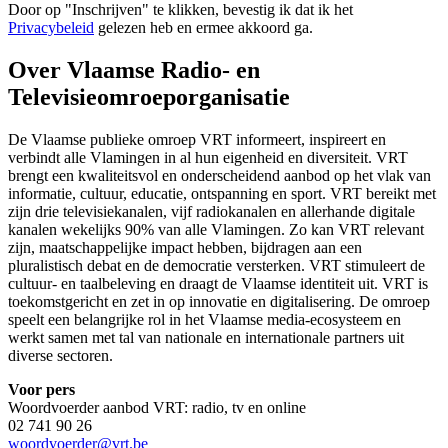
Door op "
Inschrijven
" te klikken, bevestig ik dat ik het
Privacybeleid
gelezen heb en ermee akkoord ga.
Over Vlaamse Radio- en
Televisieomroeporganisatie
De Vlaamse publieke omroep VRT informeert, inspireert en
verbindt alle Vlamingen in al hun eigenheid en diversiteit. VRT
brengt een kwaliteitsvol en onderscheidend aanbod op het vlak van
informatie, cultuur, educatie, ontspanning en sport. VRT bereikt met
zijn drie televisiekanalen, vijf radiokanalen en allerhande digitale
kanalen wekelijks 90% van alle Vlamingen. Zo kan VRT relevant
zijn, maatschappelijke impact hebben, bijdragen aan een
pluralistisch debat en de democratie versterken. VRT stimuleert de
cultuur- en taalbeleving en draagt de Vlaamse identiteit uit. VRT is
toekomstgericht en zet in op innovatie en digitalisering. De omroep
speelt een belangrijke rol in het Vlaamse media-ecosysteem en
werkt samen met tal van nationale en internationale partners uit
diverse sectoren.
Voor pers
Woordvoerder aanbod VRT: radio, tv en online
02 741 90 26
woordvoerder@vrt.be