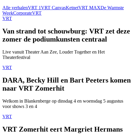
Alle verhalen
VRT 1
VRT Canvas
Ketnet
VRT MAX
De Warmste
Week
Corporate
VRT
VRT
Van strand tot schouwburg: VRT zet deze
zomer de podiumkunsten centraal
Live vanuit Theater Aan Zee, Louder Together en Het
Theaterfestival
VRT
DARA, Becky Hill en Bart Peeters komen
naar VRT Zomerhit
Welkom in Blankenberge op dinsdag 4 en woensdag 5 augustus
voor shows 3 en 4
VRT
VRT Zomerhit eert Margriet Hermans