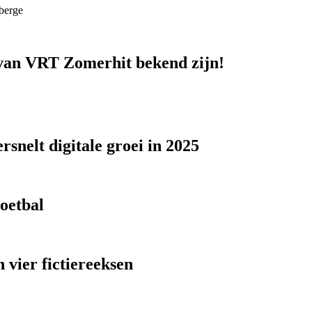
berge
n van VRT Zomerhit bekend zijn!
snelt digitale groei in 2025
voetbal
 vier fictiereeksen