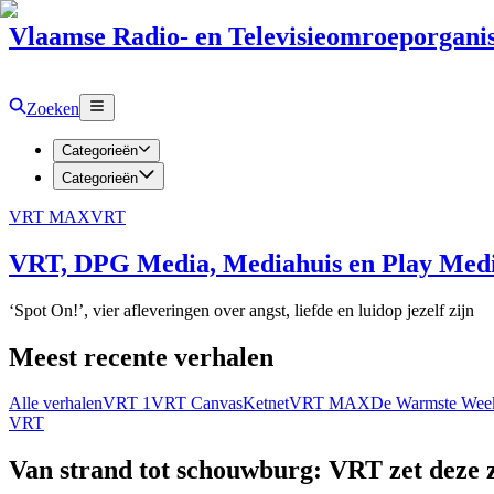
Vlaamse Radio- en Televisieomroeporganis
Zoeken
Categorieën
Categorieën
VRT MAX
VRT
VRT, DPG Media, Mediahuis en Play Media
‘Spot On!’, vier afleveringen over angst, liefde en luidop jezelf zijn
Meest recente verhalen
Alle verhalen
VRT 1
VRT Canvas
Ketnet
VRT MAX
De Warmste Wee
VRT
Van strand tot schouwburg: VRT zet deze