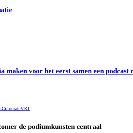
atie
 maken voor het eerst samen een podcast n
k
Corporate
VRT
 zomer de podiumkunsten centraal