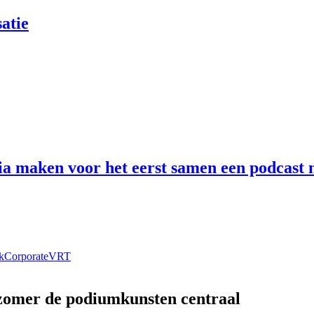
atie
 maken voor het eerst samen een podcast n
k
Corporate
VRT
 zomer de podiumkunsten centraal