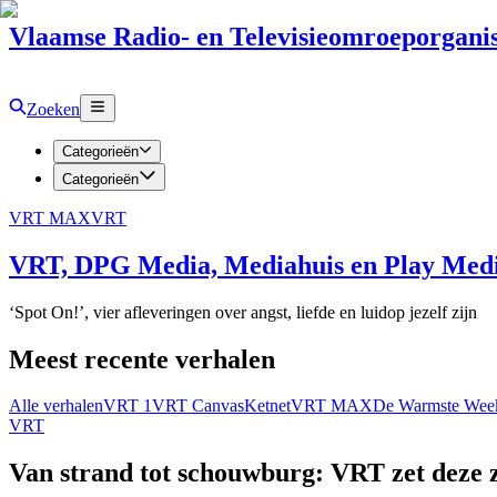
Vlaamse Radio- en Televisieomroeporganis
Zoeken
Categorieën
Categorieën
VRT MAX
VRT
VRT, DPG Media, Mediahuis en Play Media
‘Spot On!’, vier afleveringen over angst, liefde en luidop jezelf zijn
Meest recente verhalen
Alle verhalen
VRT 1
VRT Canvas
Ketnet
VRT MAX
De Warmste Wee
VRT
Van strand tot schouwburg: VRT zet deze