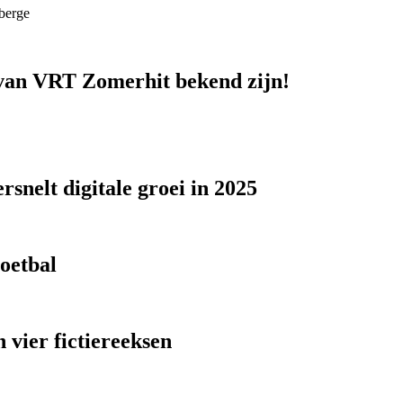
berge
n van VRT Zomerhit bekend zijn!
snelt digitale groei in 2025
voetbal
 vier fictiereeksen