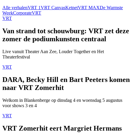
Alle verhalen
VRT 1
VRT Canvas
Ketnet
VRT MAX
De Warmste
Week
Corporate
VRT
VRT
Van strand tot schouwburg: VRT zet deze
zomer de podiumkunsten centraal
Live vanuit Theater Aan Zee, Louder Together en Het
Theaterfestival
VRT
DARA, Becky Hill en Bart Peeters komen
naar VRT Zomerhit
Welkom in Blankenberge op dinsdag 4 en woensdag 5 augustus
voor shows 3 en 4
VRT
VRT Zomerhit eert Margriet Hermans