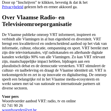
Door op "
Inschrijven
" te klikken, bevestig ik dat ik het
Privacybeleid
gelezen heb en ermee akkoord ga.
Over Vlaamse Radio- en
Televisieomroeporganisatie
De Vlaamse publieke omroep VRT informeert, inspireert en
verbindt alle Vlamingen in al hun eigenheid en diversiteit. VRT
brengt een kwaliteitsvol en onderscheidend aanbod op het vlak van
informatie, cultuur, educatie, ontspanning en sport. VRT bereikt met
zijn drie televisiekanalen, vijf radiokanalen en allerhande digitale
kanalen wekelijks 90% van alle Vlamingen. Zo kan VRT relevant
zijn, maatschappelijke impact hebben, bijdragen aan een
pluralistisch debat en de democratie versterken. VRT stimuleert de
cultuur- en taalbeleving en draagt de Vlaamse identiteit uit. VRT is
toekomstgericht en zet in op innovatie en digitalisering. De omroep
speelt een belangrijke rol in het Vlaamse media-ecosysteem en
werkt samen met tal van nationale en internationale partners uit
diverse sectoren.
Voor pers
Woordvoerder aanbod VRT: radio, tv en online
02 741 90 26
woordvoerder@vrt.be