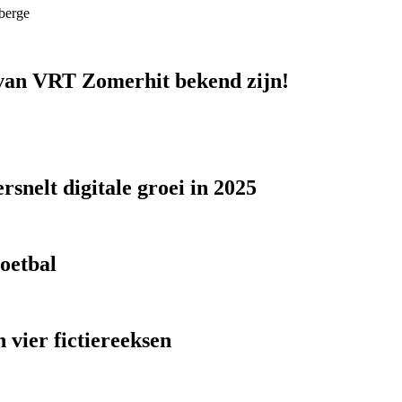
berge
n van VRT Zomerhit bekend zijn!
snelt digitale groei in 2025
voetbal
 vier fictiereeksen