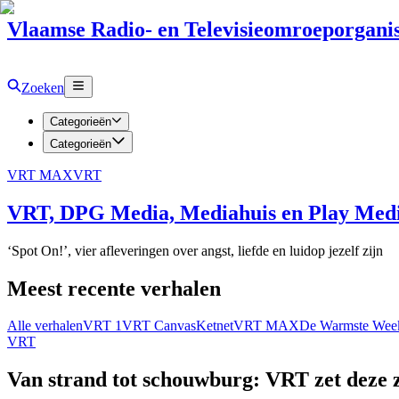
Vlaamse Radio- en Televisieomroeporganis
Zoeken
Categorieën
Categorieën
VRT MAX
VRT
VRT, DPG Media, Mediahuis en Play Media
‘Spot On!’, vier afleveringen over angst, liefde en luidop jezelf zijn
Meest recente verhalen
Alle verhalen
VRT 1
VRT Canvas
Ketnet
VRT MAX
De Warmste Wee
VRT
Van strand tot schouwburg: VRT zet deze