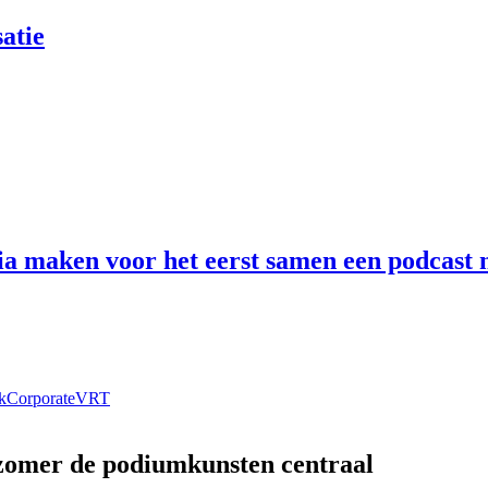
atie
 maken voor het eerst samen een podcast n
k
Corporate
VRT
 zomer de podiumkunsten centraal