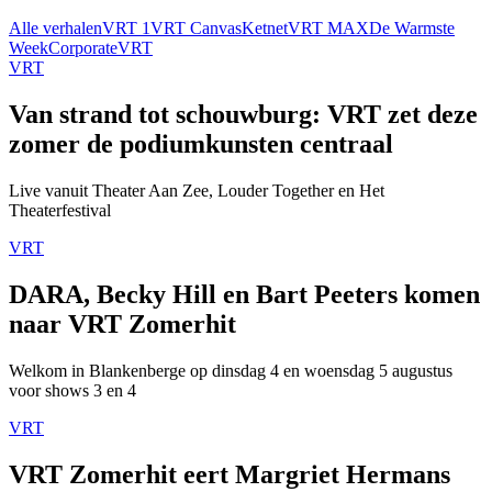
Alle verhalen
VRT 1
VRT Canvas
Ketnet
VRT MAX
De Warmste
Week
Corporate
VRT
VRT
Van strand tot schouwburg: VRT zet deze
zomer de podiumkunsten centraal
Live vanuit Theater Aan Zee, Louder Together en Het
Theaterfestival
VRT
DARA, Becky Hill en Bart Peeters komen
naar VRT Zomerhit
Welkom in Blankenberge op dinsdag 4 en woensdag 5 augustus
voor shows 3 en 4
VRT
VRT Zomerhit eert Margriet Hermans