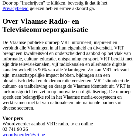
Door op "
Inschrijven
" te klikken, bevestig ik dat ik het
Privacybeleid
gelezen heb en ermee akkoord ga.
Over Vlaamse Radio- en
Televisieomroeporganisatie
De Vlaamse publieke omroep VRT informeert, inspireert en
verbindt alle Vlamingen in al hun eigenheid en diversiteit. VRT
brengt een kwaliteitsvol en onderscheidend aanbod op het vlak van
informatie, cultuur, educatie, ontspanning en sport. VRT bereikt met
zijn drie televisiekanalen, vijf radiokanalen en allerhande digitale
kanalen wekelijks 90% van alle Vlamingen. Zo kan VRT relevant
zijn, maatschappelijke impact hebben, bijdragen aan een
pluralistisch debat en de democratie versterken. VRT stimuleert de
cultuur- en taalbeleving en draagt de Vlaamse identiteit uit. VRT is
toekomstgericht en zet in op innovatie en digitalisering. De omroep
speelt een belangrijke rol in het Vlaamse media-ecosysteem en
werkt samen met tal van nationale en internationale partners uit
diverse sectoren.
Voor pers
Woordvoerder aanbod VRT: radio, tv en online
02 741 90 26
woordvoerder@vrt.be