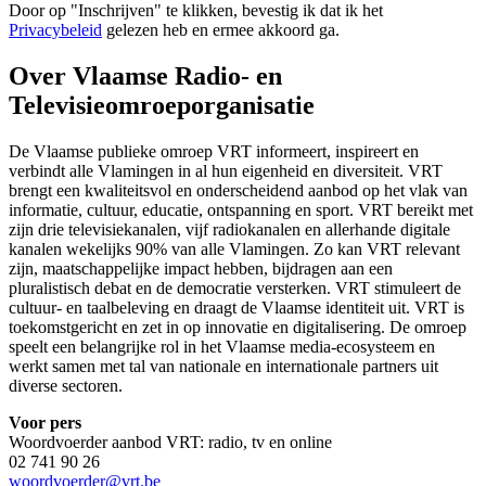
Door op "
Inschrijven
" te klikken, bevestig ik dat ik het
Privacybeleid
gelezen heb en ermee akkoord ga.
Over Vlaamse Radio- en
Televisieomroeporganisatie
De Vlaamse publieke omroep VRT informeert, inspireert en
verbindt alle Vlamingen in al hun eigenheid en diversiteit. VRT
brengt een kwaliteitsvol en onderscheidend aanbod op het vlak van
informatie, cultuur, educatie, ontspanning en sport. VRT bereikt met
zijn drie televisiekanalen, vijf radiokanalen en allerhande digitale
kanalen wekelijks 90% van alle Vlamingen. Zo kan VRT relevant
zijn, maatschappelijke impact hebben, bijdragen aan een
pluralistisch debat en de democratie versterken. VRT stimuleert de
cultuur- en taalbeleving en draagt de Vlaamse identiteit uit. VRT is
toekomstgericht en zet in op innovatie en digitalisering. De omroep
speelt een belangrijke rol in het Vlaamse media-ecosysteem en
werkt samen met tal van nationale en internationale partners uit
diverse sectoren.
Voor pers
Woordvoerder aanbod VRT: radio, tv en online
02 741 90 26
woordvoerder@vrt.be