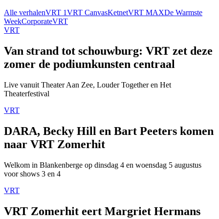
Alle verhalen
VRT 1
VRT Canvas
Ketnet
VRT MAX
De Warmste
Week
Corporate
VRT
VRT
Van strand tot schouwburg: VRT zet deze
zomer de podiumkunsten centraal
Live vanuit Theater Aan Zee, Louder Together en Het
Theaterfestival
VRT
DARA, Becky Hill en Bart Peeters komen
naar VRT Zomerhit
Welkom in Blankenberge op dinsdag 4 en woensdag 5 augustus
voor shows 3 en 4
VRT
VRT Zomerhit eert Margriet Hermans