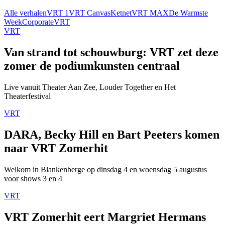
Alle verhalen
VRT 1
VRT Canvas
Ketnet
VRT MAX
De Warmste
Week
Corporate
VRT
VRT
Van strand tot schouwburg: VRT zet deze
zomer de podiumkunsten centraal
Live vanuit Theater Aan Zee, Louder Together en Het
Theaterfestival
VRT
DARA, Becky Hill en Bart Peeters komen
naar VRT Zomerhit
Welkom in Blankenberge op dinsdag 4 en woensdag 5 augustus
voor shows 3 en 4
VRT
VRT Zomerhit eert Margriet Hermans