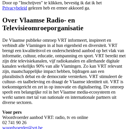
Door op "
Inschrijven
" te klikken, bevestig ik dat ik het
Privacybeleid
gelezen heb en ermee akkoord ga.
Over Vlaamse Radio- en
Televisieomroeporganisatie
De Vlaamse publieke omroep VRT informeert, inspireert en
verbindt alle Vlamingen in al hun eigenheid en diversiteit. VRT
brengt een kwaliteitsvol en onderscheidend aanbod op het vlak van
informatie, cultuur, educatie, ontspanning en sport. VRT bereikt met
zijn drie televisiekanalen, vijf radiokanalen en allerhande digitale
kanalen wekelijks 90% van alle Vlamingen. Zo kan VRT relevant
zijn, maatschappelijke impact hebben, bijdragen aan een
pluralistisch debat en de democratie versterken. VRT stimuleert de
cultuur- en taalbeleving en draagt de Vlaamse identiteit uit. VRT is
toekomstgericht en zet in op innovatie en digitalisering. De omroep
speelt een belangrijke rol in het Vlaamse media-ecosysteem en
werkt samen met tal van nationale en internationale partners uit
diverse sectoren.
Voor pers
Woordvoerder aanbod VRT: radio, tv en online
02 741 90 26
woordvoerder@vrt.be