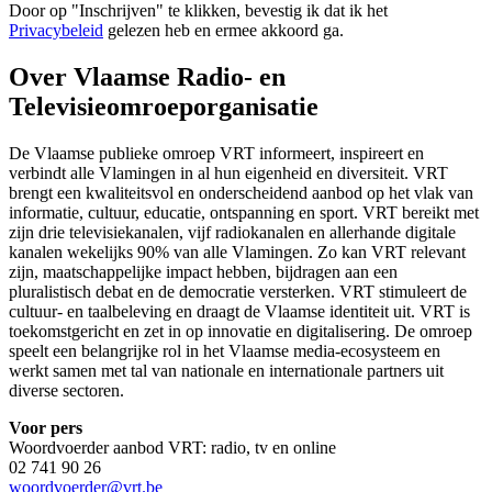
Door op "
Inschrijven
" te klikken, bevestig ik dat ik het
Privacybeleid
gelezen heb en ermee akkoord ga.
Over Vlaamse Radio- en
Televisieomroeporganisatie
De Vlaamse publieke omroep VRT informeert, inspireert en
verbindt alle Vlamingen in al hun eigenheid en diversiteit. VRT
brengt een kwaliteitsvol en onderscheidend aanbod op het vlak van
informatie, cultuur, educatie, ontspanning en sport. VRT bereikt met
zijn drie televisiekanalen, vijf radiokanalen en allerhande digitale
kanalen wekelijks 90% van alle Vlamingen. Zo kan VRT relevant
zijn, maatschappelijke impact hebben, bijdragen aan een
pluralistisch debat en de democratie versterken. VRT stimuleert de
cultuur- en taalbeleving en draagt de Vlaamse identiteit uit. VRT is
toekomstgericht en zet in op innovatie en digitalisering. De omroep
speelt een belangrijke rol in het Vlaamse media-ecosysteem en
werkt samen met tal van nationale en internationale partners uit
diverse sectoren.
Voor pers
Woordvoerder aanbod VRT: radio, tv en online
02 741 90 26
woordvoerder@vrt.be