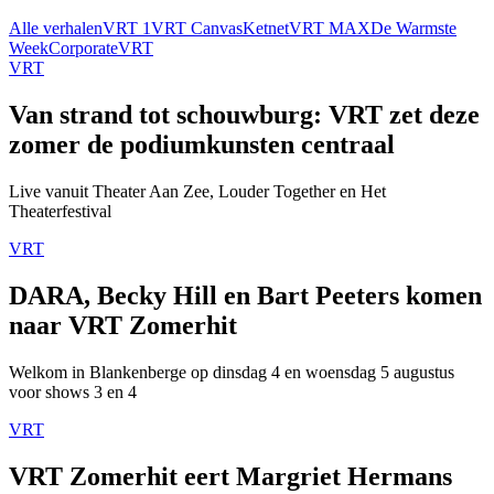
Alle verhalen
VRT 1
VRT Canvas
Ketnet
VRT MAX
De Warmste
Week
Corporate
VRT
VRT
Van strand tot schouwburg: VRT zet deze
zomer de podiumkunsten centraal
Live vanuit Theater Aan Zee, Louder Together en Het
Theaterfestival
VRT
DARA, Becky Hill en Bart Peeters komen
naar VRT Zomerhit
Welkom in Blankenberge op dinsdag 4 en woensdag 5 augustus
voor shows 3 en 4
VRT
VRT Zomerhit eert Margriet Hermans