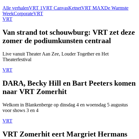
Alle verhalen
VRT 1
VRT Canvas
Ketnet
VRT MAX
De Warmste
Week
Corporate
VRT
VRT
Van strand tot schouwburg: VRT zet deze
zomer de podiumkunsten centraal
Live vanuit Theater Aan Zee, Louder Together en Het
Theaterfestival
VRT
DARA, Becky Hill en Bart Peeters komen
naar VRT Zomerhit
Welkom in Blankenberge op dinsdag 4 en woensdag 5 augustus
voor shows 3 en 4
VRT
VRT Zomerhit eert Margriet Hermans