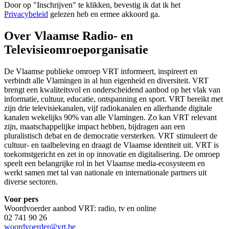
Door op "
Inschrijven
" te klikken, bevestig ik dat ik het
Privacybeleid
gelezen heb en ermee akkoord ga.
Over Vlaamse Radio- en
Televisieomroeporganisatie
De Vlaamse publieke omroep VRT informeert, inspireert en
verbindt alle Vlamingen in al hun eigenheid en diversiteit. VRT
brengt een kwaliteitsvol en onderscheidend aanbod op het vlak van
informatie, cultuur, educatie, ontspanning en sport. VRT bereikt met
zijn drie televisiekanalen, vijf radiokanalen en allerhande digitale
kanalen wekelijks 90% van alle Vlamingen. Zo kan VRT relevant
zijn, maatschappelijke impact hebben, bijdragen aan een
pluralistisch debat en de democratie versterken. VRT stimuleert de
cultuur- en taalbeleving en draagt de Vlaamse identiteit uit. VRT is
toekomstgericht en zet in op innovatie en digitalisering. De omroep
speelt een belangrijke rol in het Vlaamse media-ecosysteem en
werkt samen met tal van nationale en internationale partners uit
diverse sectoren.
Voor pers
Woordvoerder aanbod VRT: radio, tv en online
02 741 90 26
woordvoerder@vrt.be