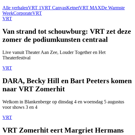
Alle verhalen
VRT 1
VRT Canvas
Ketnet
VRT MAX
De Warmste
Week
Corporate
VRT
VRT
Van strand tot schouwburg: VRT zet deze
zomer de podiumkunsten centraal
Live vanuit Theater Aan Zee, Louder Together en Het
Theaterfestival
VRT
DARA, Becky Hill en Bart Peeters komen
naar VRT Zomerhit
Welkom in Blankenberge op dinsdag 4 en woensdag 5 augustus
voor shows 3 en 4
VRT
VRT Zomerhit eert Margriet Hermans