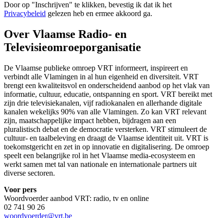
Door op "
Inschrijven
" te klikken, bevestig ik dat ik het
Privacybeleid
gelezen heb en ermee akkoord ga.
Over Vlaamse Radio- en
Televisieomroeporganisatie
De Vlaamse publieke omroep VRT informeert, inspireert en
verbindt alle Vlamingen in al hun eigenheid en diversiteit. VRT
brengt een kwaliteitsvol en onderscheidend aanbod op het vlak van
informatie, cultuur, educatie, ontspanning en sport. VRT bereikt met
zijn drie televisiekanalen, vijf radiokanalen en allerhande digitale
kanalen wekelijks 90% van alle Vlamingen. Zo kan VRT relevant
zijn, maatschappelijke impact hebben, bijdragen aan een
pluralistisch debat en de democratie versterken. VRT stimuleert de
cultuur- en taalbeleving en draagt de Vlaamse identiteit uit. VRT is
toekomstgericht en zet in op innovatie en digitalisering. De omroep
speelt een belangrijke rol in het Vlaamse media-ecosysteem en
werkt samen met tal van nationale en internationale partners uit
diverse sectoren.
Voor pers
Woordvoerder aanbod VRT: radio, tv en online
02 741 90 26
woordvoerder@vrt.be