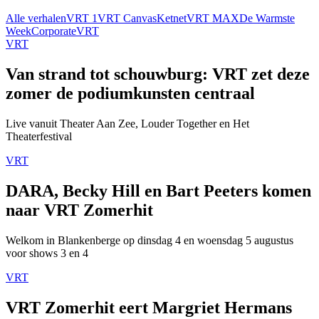
Alle verhalen
VRT 1
VRT Canvas
Ketnet
VRT MAX
De Warmste
Week
Corporate
VRT
VRT
Van strand tot schouwburg: VRT zet deze
zomer de podiumkunsten centraal
Live vanuit Theater Aan Zee, Louder Together en Het
Theaterfestival
VRT
DARA, Becky Hill en Bart Peeters komen
naar VRT Zomerhit
Welkom in Blankenberge op dinsdag 4 en woensdag 5 augustus
voor shows 3 en 4
VRT
VRT Zomerhit eert Margriet Hermans