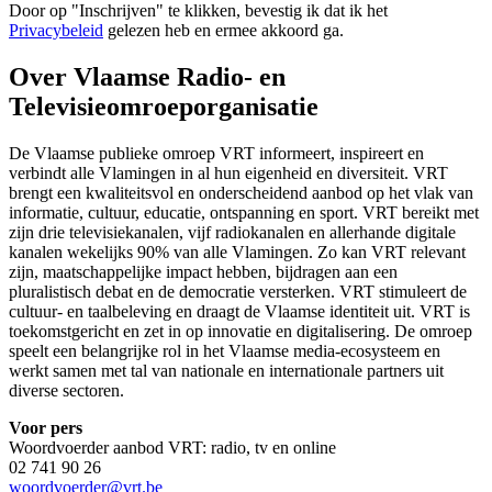
Door op "
Inschrijven
" te klikken, bevestig ik dat ik het
Privacybeleid
gelezen heb en ermee akkoord ga.
Over Vlaamse Radio- en
Televisieomroeporganisatie
De Vlaamse publieke omroep VRT informeert, inspireert en
verbindt alle Vlamingen in al hun eigenheid en diversiteit. VRT
brengt een kwaliteitsvol en onderscheidend aanbod op het vlak van
informatie, cultuur, educatie, ontspanning en sport. VRT bereikt met
zijn drie televisiekanalen, vijf radiokanalen en allerhande digitale
kanalen wekelijks 90% van alle Vlamingen. Zo kan VRT relevant
zijn, maatschappelijke impact hebben, bijdragen aan een
pluralistisch debat en de democratie versterken. VRT stimuleert de
cultuur- en taalbeleving en draagt de Vlaamse identiteit uit. VRT is
toekomstgericht en zet in op innovatie en digitalisering. De omroep
speelt een belangrijke rol in het Vlaamse media-ecosysteem en
werkt samen met tal van nationale en internationale partners uit
diverse sectoren.
Voor pers
Woordvoerder aanbod VRT: radio, tv en online
02 741 90 26
woordvoerder@vrt.be