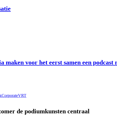
atie
 maken voor het eerst samen een podcast n
k
Corporate
VRT
 zomer de podiumkunsten centraal