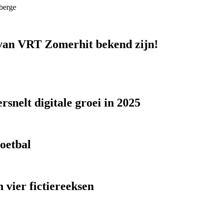
berge
n van VRT Zomerhit bekend zijn!
snelt digitale groei in 2025
voetbal
 vier fictiereeksen