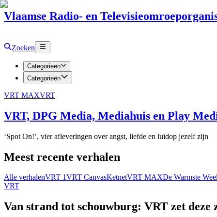
Vlaamse Radio- en Televisieomroeporganis
Zoeken
Categorieën
Categorieën
VRT MAX
VRT
VRT, DPG Media, Mediahuis en Play Media
‘Spot On!’, vier afleveringen over angst, liefde en luidop jezelf zijn
Meest recente verhalen
Alle verhalen
VRT 1
VRT Canvas
Ketnet
VRT MAX
De Warmste Wee
VRT
Van strand tot schouwburg: VRT zet deze