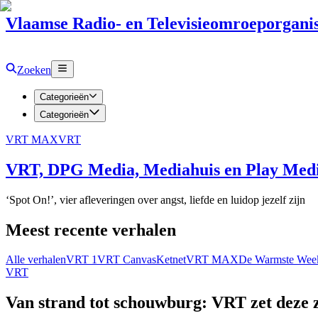
Vlaamse Radio- en Televisieomroeporganis
Zoeken
Categorieën
Categorieën
VRT MAX
VRT
VRT, DPG Media, Mediahuis en Play Media
‘Spot On!’, vier afleveringen over angst, liefde en luidop jezelf zijn
Meest recente verhalen
Alle verhalen
VRT 1
VRT Canvas
Ketnet
VRT MAX
De Warmste Wee
VRT
Van strand tot schouwburg: VRT zet deze