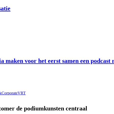
atie
 maken voor het eerst samen een podcast n
k
Corporate
VRT
 zomer de podiumkunsten centraal