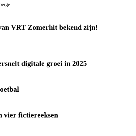
berge
n van VRT Zomerhit bekend zijn!
snelt digitale groei in 2025
voetbal
 vier fictiereeksen