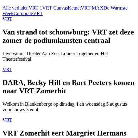
Alle verhalen
VRT 1
VRT Canvas
Ketnet
VRT MAX
De Warmste
Week
Corporate
VRT
VRT
Van strand tot schouwburg: VRT zet deze
zomer de podiumkunsten centraal
Live vanuit Theater Aan Zee, Louder Together en Het
Theaterfestival
VRT
DARA, Becky Hill en Bart Peeters komen
naar VRT Zomerhit
Welkom in Blankenberge op dinsdag 4 en woensdag 5 augustus
voor shows 3 en 4
VRT
VRT Zomerhit eert Margriet Hermans