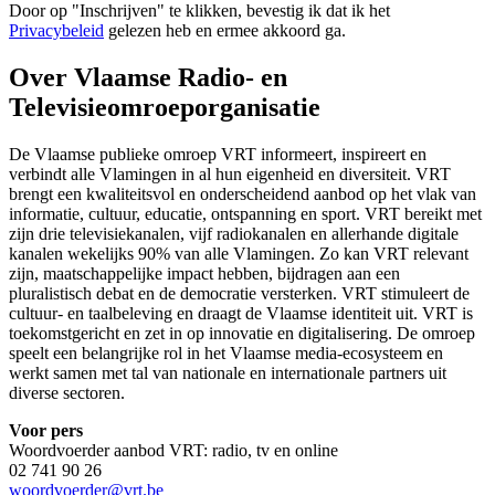
Door op "
Inschrijven
" te klikken, bevestig ik dat ik het
Privacybeleid
gelezen heb en ermee akkoord ga.
Over Vlaamse Radio- en
Televisieomroeporganisatie
De Vlaamse publieke omroep VRT informeert, inspireert en
verbindt alle Vlamingen in al hun eigenheid en diversiteit. VRT
brengt een kwaliteitsvol en onderscheidend aanbod op het vlak van
informatie, cultuur, educatie, ontspanning en sport. VRT bereikt met
zijn drie televisiekanalen, vijf radiokanalen en allerhande digitale
kanalen wekelijks 90% van alle Vlamingen. Zo kan VRT relevant
zijn, maatschappelijke impact hebben, bijdragen aan een
pluralistisch debat en de democratie versterken. VRT stimuleert de
cultuur- en taalbeleving en draagt de Vlaamse identiteit uit. VRT is
toekomstgericht en zet in op innovatie en digitalisering. De omroep
speelt een belangrijke rol in het Vlaamse media-ecosysteem en
werkt samen met tal van nationale en internationale partners uit
diverse sectoren.
Voor pers
Woordvoerder aanbod VRT: radio, tv en online
02 741 90 26
woordvoerder@vrt.be