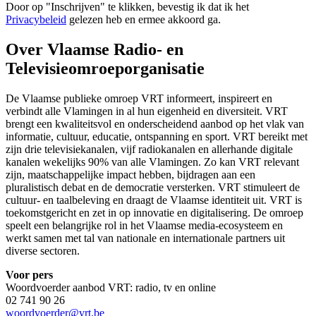
Door op "
Inschrijven
" te klikken, bevestig ik dat ik het
Privacybeleid
gelezen heb en ermee akkoord ga.
Over Vlaamse Radio- en
Televisieomroeporganisatie
De Vlaamse publieke omroep VRT informeert, inspireert en
verbindt alle Vlamingen in al hun eigenheid en diversiteit. VRT
brengt een kwaliteitsvol en onderscheidend aanbod op het vlak van
informatie, cultuur, educatie, ontspanning en sport. VRT bereikt met
zijn drie televisiekanalen, vijf radiokanalen en allerhande digitale
kanalen wekelijks 90% van alle Vlamingen. Zo kan VRT relevant
zijn, maatschappelijke impact hebben, bijdragen aan een
pluralistisch debat en de democratie versterken. VRT stimuleert de
cultuur- en taalbeleving en draagt de Vlaamse identiteit uit. VRT is
toekomstgericht en zet in op innovatie en digitalisering. De omroep
speelt een belangrijke rol in het Vlaamse media-ecosysteem en
werkt samen met tal van nationale en internationale partners uit
diverse sectoren.
Voor pers
Woordvoerder aanbod VRT: radio, tv en online
02 741 90 26
woordvoerder@vrt.be