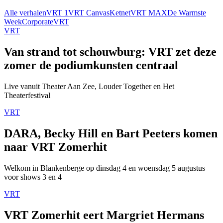
Alle verhalen
VRT 1
VRT Canvas
Ketnet
VRT MAX
De Warmste
Week
Corporate
VRT
VRT
Van strand tot schouwburg: VRT zet deze
zomer de podiumkunsten centraal
Live vanuit Theater Aan Zee, Louder Together en Het
Theaterfestival
VRT
DARA, Becky Hill en Bart Peeters komen
naar VRT Zomerhit
Welkom in Blankenberge op dinsdag 4 en woensdag 5 augustus
voor shows 3 en 4
VRT
VRT Zomerhit eert Margriet Hermans