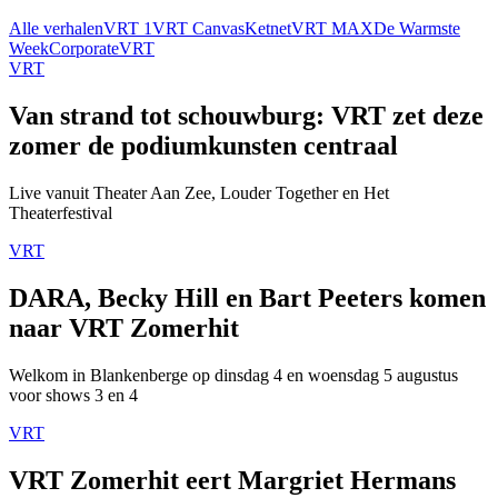
Alle verhalen
VRT 1
VRT Canvas
Ketnet
VRT MAX
De Warmste
Week
Corporate
VRT
VRT
Van strand tot schouwburg: VRT zet deze
zomer de podiumkunsten centraal
Live vanuit Theater Aan Zee, Louder Together en Het
Theaterfestival
VRT
DARA, Becky Hill en Bart Peeters komen
naar VRT Zomerhit
Welkom in Blankenberge op dinsdag 4 en woensdag 5 augustus
voor shows 3 en 4
VRT
VRT Zomerhit eert Margriet Hermans