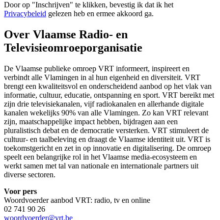
Door op "
Inschrijven
" te klikken, bevestig ik dat ik het
Privacybeleid
gelezen heb en ermee akkoord ga.
Over Vlaamse Radio- en
Televisieomroeporganisatie
De Vlaamse publieke omroep VRT informeert, inspireert en
verbindt alle Vlamingen in al hun eigenheid en diversiteit. VRT
brengt een kwaliteitsvol en onderscheidend aanbod op het vlak van
informatie, cultuur, educatie, ontspanning en sport. VRT bereikt met
zijn drie televisiekanalen, vijf radiokanalen en allerhande digitale
kanalen wekelijks 90% van alle Vlamingen. Zo kan VRT relevant
zijn, maatschappelijke impact hebben, bijdragen aan een
pluralistisch debat en de democratie versterken. VRT stimuleert de
cultuur- en taalbeleving en draagt de Vlaamse identiteit uit. VRT is
toekomstgericht en zet in op innovatie en digitalisering. De omroep
speelt een belangrijke rol in het Vlaamse media-ecosysteem en
werkt samen met tal van nationale en internationale partners uit
diverse sectoren.
Voor pers
Woordvoerder aanbod VRT: radio, tv en online
02 741 90 26
woordvoerder@vrt.be