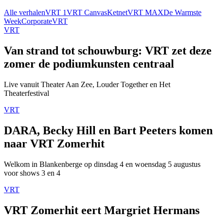
Alle verhalen
VRT 1
VRT Canvas
Ketnet
VRT MAX
De Warmste
Week
Corporate
VRT
VRT
Van strand tot schouwburg: VRT zet deze
zomer de podiumkunsten centraal
Live vanuit Theater Aan Zee, Louder Together en Het
Theaterfestival
VRT
DARA, Becky Hill en Bart Peeters komen
naar VRT Zomerhit
Welkom in Blankenberge op dinsdag 4 en woensdag 5 augustus
voor shows 3 en 4
VRT
VRT Zomerhit eert Margriet Hermans