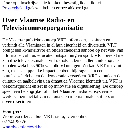
Door op "
Inschrijven
" te klikken, bevestig ik dat ik het
Privacybeleid
gelezen heb en ermee akkoord ga.
Over Vlaamse Radio- en
Televisieomroeporganisatie
De Vlaamse publieke omroep VRT informeert, inspireert en
verbindt alle Vlamingen in al hun eigenheid en diversiteit. VRT
brengt een kwaliteitsvol en onderscheidend aanbod op het vlak van
informatie, cultuur, educatie, ontspanning en sport. VRT bereikt met
zijn drie televisiekanalen, vijf radiokanalen en allerhande digitale
kanalen wekelijks 90% van alle Vlamingen. Zo kan VRT relevant
zijn, maatschappelijke impact hebben, bijdragen aan een
pluralistisch debat en de democratie versterken. VRT stimuleert de
cultuur- en taalbeleving en draagt de Vlaamse identiteit uit. VRT is
toekomstgericht en zet in op innovatie en digitalisering. De omroep
speelt een belangrijke rol in het Vlaamse media-ecosysteem en
werkt samen met tal van nationale en internationale partners uit
diverse sectoren.
Voor pers
Woordvoerder aanbod VRT: radio, tv en online
02 741 90 26
woordvoerder@vrt.be