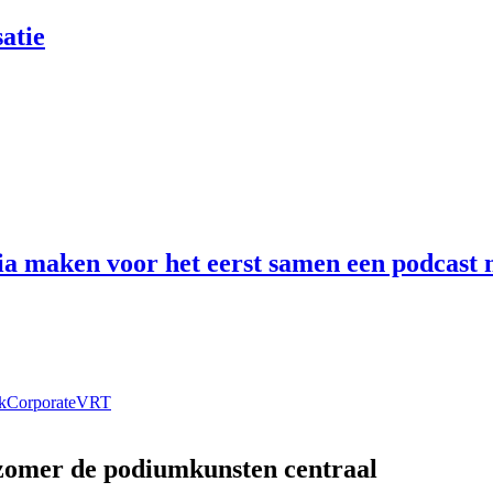
atie
 maken voor het eerst samen een podcast n
k
Corporate
VRT
 zomer de podiumkunsten centraal