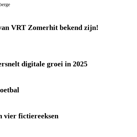
berge
n van VRT Zomerhit bekend zijn!
snelt digitale groei in 2025
voetbal
 vier fictiereeksen