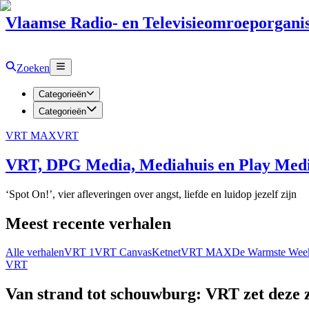
Vlaamse Radio- en Televisieomroeporganis
Zoeken
Categorieën
Categorieën
VRT MAX
VRT
VRT, DPG Media, Mediahuis en Play Media
‘Spot On!’, vier afleveringen over angst, liefde en luidop jezelf zijn
Meest recente verhalen
Alle verhalen
VRT 1
VRT Canvas
Ketnet
VRT MAX
De Warmste Wee
VRT
Van strand tot schouwburg: VRT zet deze