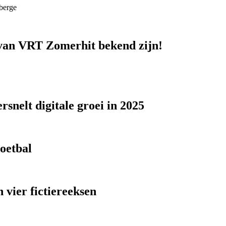
berge
n van VRT Zomerhit bekend zijn!
snelt digitale groei in 2025
voetbal
 vier fictiereeksen