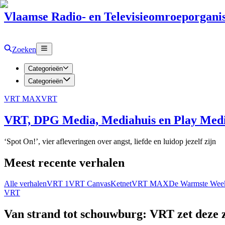
Vlaamse Radio- en Televisieomroeporganis
Zoeken
Categorieën
Categorieën
VRT MAX
VRT
VRT, DPG Media, Mediahuis en Play Media
‘Spot On!’, vier afleveringen over angst, liefde en luidop jezelf zijn
Meest recente verhalen
Alle verhalen
VRT 1
VRT Canvas
Ketnet
VRT MAX
De Warmste Wee
VRT
Van strand tot schouwburg: VRT zet deze