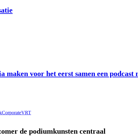
atie
 maken voor het eerst samen een podcast n
k
Corporate
VRT
 zomer de podiumkunsten centraal