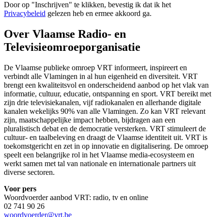
Door op "
Inschrijven
" te klikken, bevestig ik dat ik het
Privacybeleid
gelezen heb en ermee akkoord ga.
Over Vlaamse Radio- en
Televisieomroeporganisatie
De Vlaamse publieke omroep VRT informeert, inspireert en
verbindt alle Vlamingen in al hun eigenheid en diversiteit. VRT
brengt een kwaliteitsvol en onderscheidend aanbod op het vlak van
informatie, cultuur, educatie, ontspanning en sport. VRT bereikt met
zijn drie televisiekanalen, vijf radiokanalen en allerhande digitale
kanalen wekelijks 90% van alle Vlamingen. Zo kan VRT relevant
zijn, maatschappelijke impact hebben, bijdragen aan een
pluralistisch debat en de democratie versterken. VRT stimuleert de
cultuur- en taalbeleving en draagt de Vlaamse identiteit uit. VRT is
toekomstgericht en zet in op innovatie en digitalisering. De omroep
speelt een belangrijke rol in het Vlaamse media-ecosysteem en
werkt samen met tal van nationale en internationale partners uit
diverse sectoren.
Voor pers
Woordvoerder aanbod VRT: radio, tv en online
02 741 90 26
woordvoerder@vrt.be