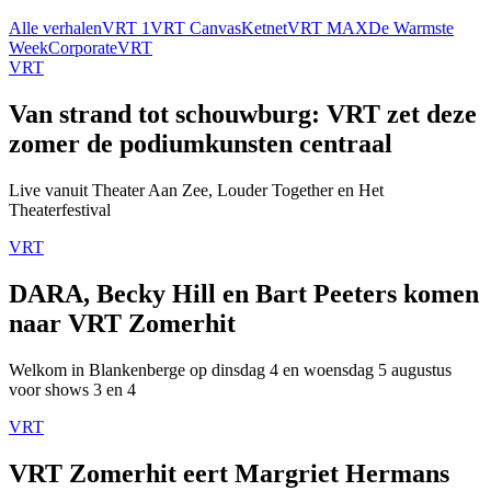
Alle verhalen
VRT 1
VRT Canvas
Ketnet
VRT MAX
De Warmste
Week
Corporate
VRT
VRT
Van strand tot schouwburg: VRT zet deze
zomer de podiumkunsten centraal
Live vanuit Theater Aan Zee, Louder Together en Het
Theaterfestival
VRT
DARA, Becky Hill en Bart Peeters komen
naar VRT Zomerhit
Welkom in Blankenberge op dinsdag 4 en woensdag 5 augustus
voor shows 3 en 4
VRT
VRT Zomerhit eert Margriet Hermans