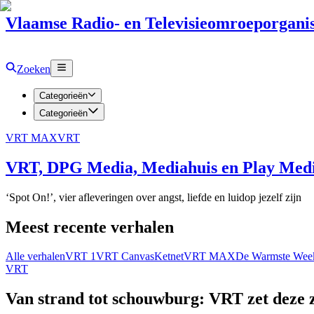
Vlaamse Radio- en Televisieomroeporganis
Zoeken
Categorieën
Categorieën
VRT MAX
VRT
VRT, DPG Media, Mediahuis en Play Media
‘Spot On!’, vier afleveringen over angst, liefde en luidop jezelf zijn
Meest recente verhalen
Alle verhalen
VRT 1
VRT Canvas
Ketnet
VRT MAX
De Warmste Wee
VRT
Van strand tot schouwburg: VRT zet deze