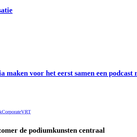
atie
 maken voor het eerst samen een podcast n
k
Corporate
VRT
 zomer de podiumkunsten centraal