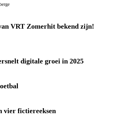
berge
n van VRT Zomerhit bekend zijn!
snelt digitale groei in 2025
voetbal
 vier fictiereeksen