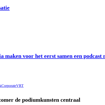
atie
 maken voor het eerst samen een podcast n
k
Corporate
VRT
 zomer de podiumkunsten centraal