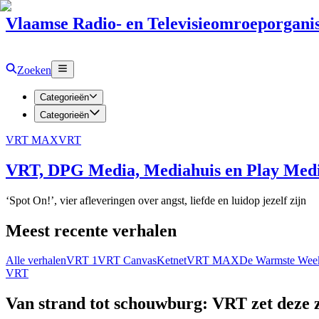
Vlaamse Radio- en Televisieomroeporganis
Zoeken
Categorieën
Categorieën
VRT MAX
VRT
VRT, DPG Media, Mediahuis en Play Media
‘Spot On!’, vier afleveringen over angst, liefde en luidop jezelf zijn
Meest recente verhalen
Alle verhalen
VRT 1
VRT Canvas
Ketnet
VRT MAX
De Warmste Wee
VRT
Van strand tot schouwburg: VRT zet deze