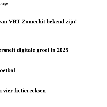
berge
n van VRT Zomerhit bekend zijn!
snelt digitale groei in 2025
voetbal
 vier fictiereeksen