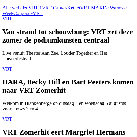
Alle verhalen
VRT 1
VRT Canvas
Ketnet
VRT MAX
De Warmste
Week
Corporate
VRT
VRT
Van strand tot schouwburg: VRT zet deze
zomer de podiumkunsten centraal
Live vanuit Theater Aan Zee, Louder Together en Het
Theaterfestival
VRT
DARA, Becky Hill en Bart Peeters komen
naar VRT Zomerhit
Welkom in Blankenberge op dinsdag 4 en woensdag 5 augustus
voor shows 3 en 4
VRT
VRT Zomerhit eert Margriet Hermans