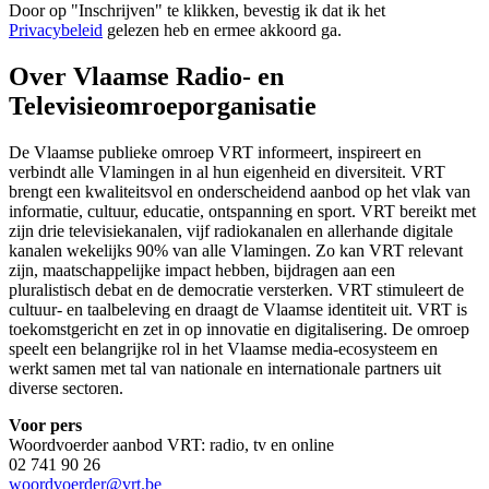
Door op "
Inschrijven
" te klikken, bevestig ik dat ik het
Privacybeleid
gelezen heb en ermee akkoord ga.
Over Vlaamse Radio- en
Televisieomroeporganisatie
De Vlaamse publieke omroep VRT informeert, inspireert en
verbindt alle Vlamingen in al hun eigenheid en diversiteit. VRT
brengt een kwaliteitsvol en onderscheidend aanbod op het vlak van
informatie, cultuur, educatie, ontspanning en sport. VRT bereikt met
zijn drie televisiekanalen, vijf radiokanalen en allerhande digitale
kanalen wekelijks 90% van alle Vlamingen. Zo kan VRT relevant
zijn, maatschappelijke impact hebben, bijdragen aan een
pluralistisch debat en de democratie versterken. VRT stimuleert de
cultuur- en taalbeleving en draagt de Vlaamse identiteit uit. VRT is
toekomstgericht en zet in op innovatie en digitalisering. De omroep
speelt een belangrijke rol in het Vlaamse media-ecosysteem en
werkt samen met tal van nationale en internationale partners uit
diverse sectoren.
Voor pers
Woordvoerder aanbod VRT: radio, tv en online
02 741 90 26
woordvoerder@vrt.be