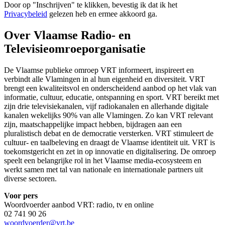
Door op "
Inschrijven
" te klikken, bevestig ik dat ik het
Privacybeleid
gelezen heb en ermee akkoord ga.
Over Vlaamse Radio- en
Televisieomroeporganisatie
De Vlaamse publieke omroep VRT informeert, inspireert en
verbindt alle Vlamingen in al hun eigenheid en diversiteit. VRT
brengt een kwaliteitsvol en onderscheidend aanbod op het vlak van
informatie, cultuur, educatie, ontspanning en sport. VRT bereikt met
zijn drie televisiekanalen, vijf radiokanalen en allerhande digitale
kanalen wekelijks 90% van alle Vlamingen. Zo kan VRT relevant
zijn, maatschappelijke impact hebben, bijdragen aan een
pluralistisch debat en de democratie versterken. VRT stimuleert de
cultuur- en taalbeleving en draagt de Vlaamse identiteit uit. VRT is
toekomstgericht en zet in op innovatie en digitalisering. De omroep
speelt een belangrijke rol in het Vlaamse media-ecosysteem en
werkt samen met tal van nationale en internationale partners uit
diverse sectoren.
Voor pers
Woordvoerder aanbod VRT: radio, tv en online
02 741 90 26
woordvoerder@vrt.be