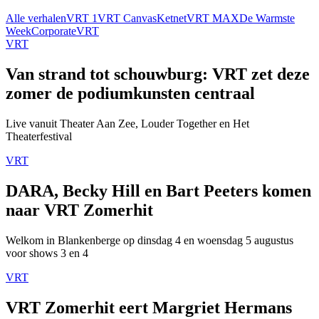
Alle verhalen
VRT 1
VRT Canvas
Ketnet
VRT MAX
De Warmste
Week
Corporate
VRT
VRT
Van strand tot schouwburg: VRT zet deze
zomer de podiumkunsten centraal
Live vanuit Theater Aan Zee, Louder Together en Het
Theaterfestival
VRT
DARA, Becky Hill en Bart Peeters komen
naar VRT Zomerhit
Welkom in Blankenberge op dinsdag 4 en woensdag 5 augustus
voor shows 3 en 4
VRT
VRT Zomerhit eert Margriet Hermans